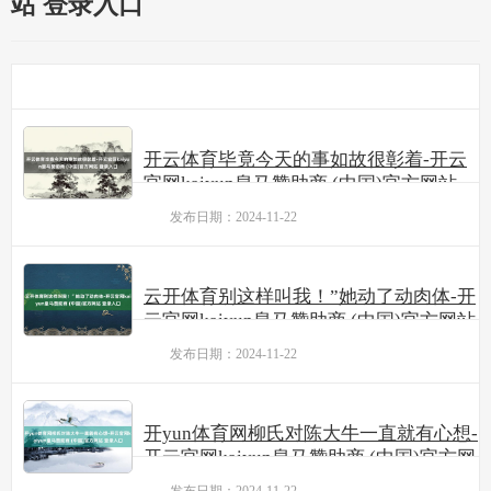
站 登录入口
开云体育毕竟今天的事如故很彰着-开云
官网kaiyun皇马赞助商 (中国)官方网站
登录入口
发布日期：2024-11-22
云开体育别这样叫我！”她动了动肉体-开
云官网kaiyun皇马赞助商 (中国)官方网站
登录入口
发布日期：2024-11-22
开yun体育网柳氏对陈大牛一直就有心想-
开云官网kaiyun皇马赞助商 (中国)官方网
站 登录入口
发布日期：2024-11-22