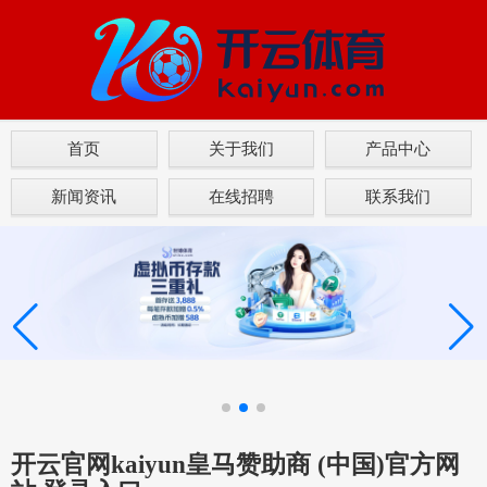
首页
关于我们
产品中心
新闻资讯
在线招聘
联系我们
开云官网kaiyun皇马赞助商 (中国)官方网