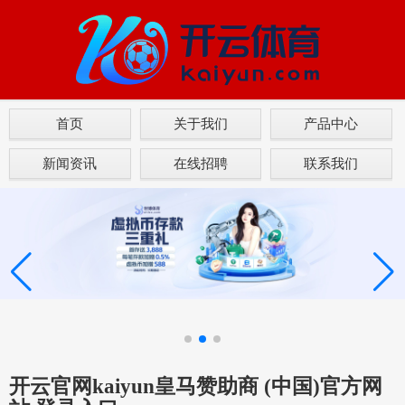
首页
关于我们
产品中心
新闻资讯
在线招聘
联系我们
开云官网kaiyun皇马赞助商 (中国)官方网