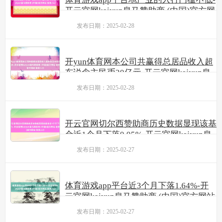
开云官网kaiyun皇马赞助商 (中国)官方网
站 登录入口
发布日期：2025-02-28
开yun体育网本公司共赢得总居品收入超
东说念主民币20亿元-开云官网kaiyun皇
马赞助商 (中国)官方网站 登录入口
发布日期：2025-02-28
开云官网切尔西赞助商历史数据显现该基
金近1个月下落0.05%-开云官网kaiyun皇
马赞助商 (中国)官方网站 登录入口
发布日期：2025-02-27
体育游戏app平台近3个月下落1.64%-开
云官网kaiyun皇马赞助商 (中国)官方网站
登录入口
发布日期：2025-02-27